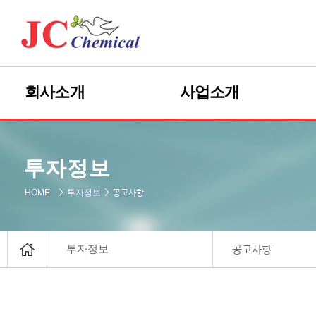
회사소개
사업소개
CEO 인사말
바이오디젤
투자정보
회사개요
바이오중유
공고사항
HOME
투자정보
JC경영관리체계
바이오선박유
회사연혁
PTU
조직도
Palm Plantion
공고사항
투자정보
찾아오는 길
글리세린
R&D