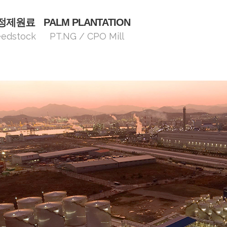
정제원료
PALM PLANTATION
eedstock
PT.NG / CPO Mill