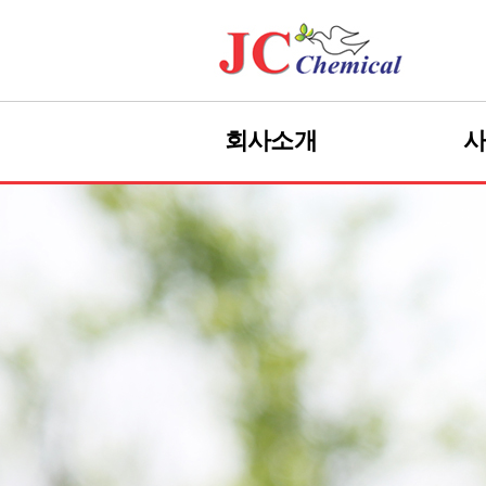
회사소개
CEO 인사말
회사개요
JC경영관리체계
바
회사연혁
조직도
Pa
찾아오는 길