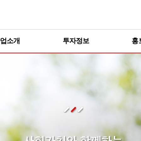
사업소개
투자정보
홍
바이오디젤
공시정보
바이오중유
재무정보
이오선박유
공고사항
PTU
lm Plantion
글리세린
R&D
사회가치와 함께하는