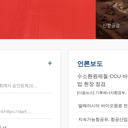
신항공장
언론보도
수소환원제철·CCU·바
업 현장 점검
회에서 승인된제20...
[다음뉴스] 기후에너지환경부, 
말레이시아 바이오원료 전
ps://dart....
지속가능항공유, 항공산업