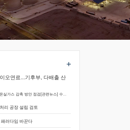
이오연료...기후부, 다배출 산
온실가스 감축 방안 점검[관련뉴스] 수...
처리 공장 설립 검토
 패러다임 바꾼다